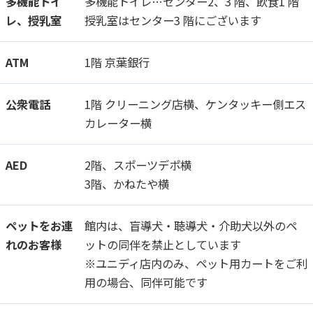
多機能トイ
多機能トイレ…センター2、3 階、飲食1 階
レ、授乳室
授乳室はセンター3 階にございます
ATM
1階 京葉銀行
公衆電話
1階 クリーニング店横、ケンタッキー側エス
カレーター横
AED
2階、スポーツデポ横
3階、かねたや横
ペットをお連
館内は、盲導犬・聴導犬・介助犬以外のペ
れのお客様
ットの同伴を禁止としています
※ユニディ店内のみ、ペット用カートをご利
用の場合、同伴可能です